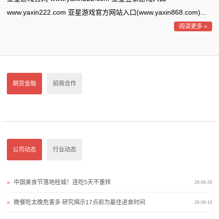
态
www.yaxin222.com 亚星游戏官方网站入口(www.yaxin868.com)...
阅读更多 »
行
业
动
期货金融
招商合作
态
联
系
公司动态
行业动态
我
们
中国美食节落地桂城！连吃5天不重样
»
26-06-29
关
晚餐吃太晚危害多 研究揭示17点前为最佳进食时间
»
26-06-16
于