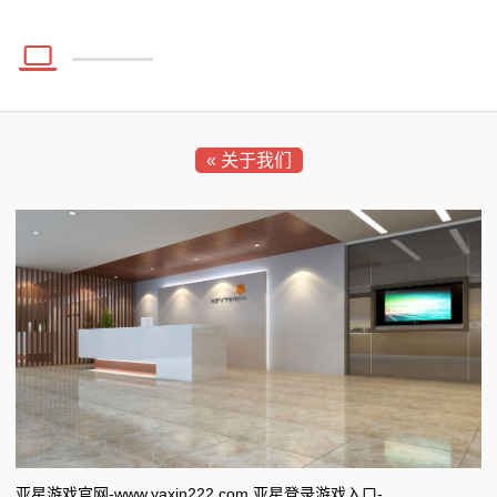
招
让预制菜“吃得明白”更“吃得放心”
糖尿病患者主食吃得越少越好？别再踩坑！这3个误区
商
“要崩溃了！”11岁女儿“纯吃草”被紧急送医，医生提醒：
要避开
是隐形杀手
让预制菜“吃得明白”更“吃得放心”
合
川渝巾帼村（主）播同台竞技 以电商技能赋能乡村振兴
“要崩溃了！”11岁女儿“纯吃草”被紧急送医，医生提醒：
作
是隐形杀手
« 关于我们
川渝巾帼村（主）播同台竞技 以电商技能赋能乡村振兴
新
闻
动
态
公
司
动
亚星游戏官网-www.yaxin222.com 亚星登录游戏入口-