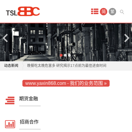
首
简
繁
页
产
品
中
中国美食节落地桂城！连吃5天不重样
动态新闻
晚餐吃太晚危害多 研究揭示17点前为最佳进食时间
心
科普|吃了一个月“高碳水”，身体年龄能年轻近4岁？“好
中国美食节落地桂城！连吃5天不重样
期
www.yaxin868.com - 我们的业务范围 »
碳水”清单
晚餐吃太晚危害多 研究揭示17点前为最佳进食时间
当心！这种水果和80余种药物同吃有风险
科普|吃了一个月“高碳水”，身体年龄能年轻近4岁？“好
货
期货金融
去澳门没吃过它，等于没去（不是蛋挞）
碳水”清单
金
不同的人群适合食用不同的食用油，你吃对了吗？
当心！这种水果和80余种药物同吃有风险
糖尿病患者主食吃得越少越好？别再踩坑！这3个误区
去澳门没吃过它，等于没去（不是蛋挞）
融
招商合作
要避开
不同的人群适合食用不同的食用油，你吃对了吗？