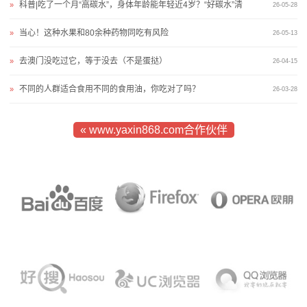
科普|吃了一个月“高碳水”，身体年龄能年轻近4岁？“好碳水”清
»
26-05-28
我
当心！这种水果和80余种药物同吃有风险
»
26-05-13
们
去澳门没吃过它，等于没去（不是蛋挞）
»
26-04-15
在
不同的人群适合食用不同的食用油，你吃对了吗？
»
26-03-28
线
« www.yaxin868.com合作伙伴
留
言
我
的
服
务