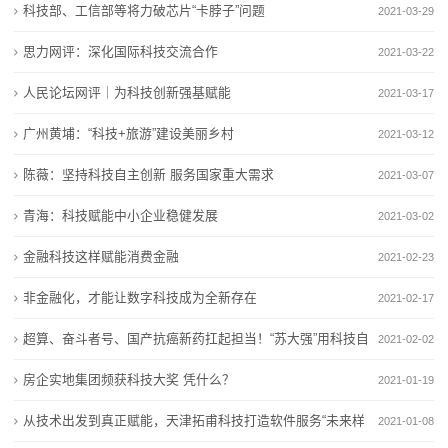
招
科技部、工信部等将力破芯片“卡脖子”问题
2021-03-29
没吃够
碳水”清单
商
当心！这种水果和80余种药物同吃有风险
被低估的降“四高”食物，国家点名让吃它！很多人根本
思力网评：深化国际科技交流合作
2021-03-22
连吃两天确诊胃石症，这种水果不能多吃→
没吃够
合
人民论坛网评｜为科技创新强基赋能
2021-03-17
去澳门没吃过它，等于没去（不是蛋挞）
当心！这种水果和80余种药物同吃有风险
作
广州黄埔：“科技+旅游”建设美丽乡村
连吃两天确诊胃石症，这种水果不能多吃→
2021-03-12
去澳门没吃过它，等于没去（不是蛋挞）
新
陈薇：坚持科技自主创新 服务国家重大需求
2021-03-07
闻
青海：科技赋能中小企业稳健发展
2021-03-02
动
金融科技这样赋能消费金融
2021-02-23
态
非金融化，才能让数字科技成为全新存在
2021-02-17
超算、奋斗者号、国产抗癌新药扛起担当！“苏大强”用科技自
公
2021-02-02
立自强
房企实地集团频获科技大奖 凭什么？
2021-01-19
司
从技术出发到真正赋能，天津拓甫科技打造软件服务“未来样
2021-01-08
动