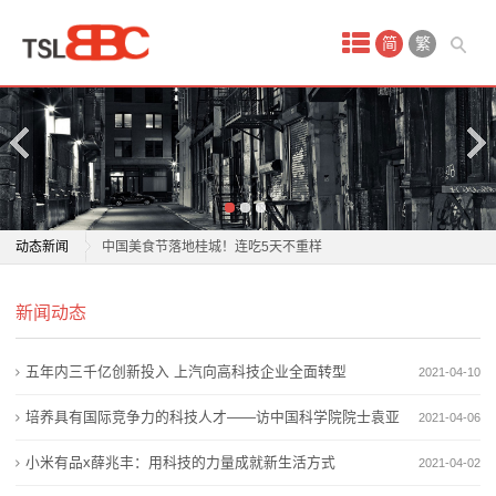
首
简
繁
页
产
品
中
“吃对”不“吃胖”！这份“暑假健康饮食指南”请查收→
动态新闻
中国美食节落地桂城！连吃5天不重样
心
才吃了几口，一家人上吐下泻！紧急提醒
“吃对”不“吃胖”！这份“暑假健康饮食指南”请查收→
期
新闻动态
晚餐吃太晚危害多 研究揭示17点前为最佳进食时间
中国美食节落地桂城！连吃5天不重样
孩子总说肚子疼、吃不下饭？可能是“脑-肠互动”出了问
才吃了几口，一家人上吐下泻！紧急提醒
货
五年内三千亿创新投入 上汽向高科技企业全面转型
2021-04-10
题
晚餐吃太晚危害多 研究揭示17点前为最佳进食时间
金
科普|吃了一个月“高碳水”，身体年龄能年轻近4岁？“好
孩子总说肚子疼、吃不下饭？可能是“脑-肠互动”出了问
培养具有国际竞争力的科技人才——访中国科学院院士袁亚
2021-04-06
碳水”清单
题
融
湘
小米有品x薛兆丰：用科技的力量成就新生活方式
2021-04-02
被低估的降“四高”食物，国家点名让吃它！很多人根本
科普|吃了一个月“高碳水”，身体年龄能年轻近4岁？“好