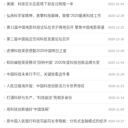
本”
美媒：科技巨头在疫情下却走过辉煌一年
2021-01-04
态
弘扬科学家精神，勇攀科技巅峰，致敬“2020最美科技工作
2020-12-28
行
者”！
第11届中国电影科技论坛在京沪两地召开 聚焦中国电影新基
2020-12-22
业
建
第二届中国临近空间科技发展论坛召开
2020-12-16
动
虎博科技荣获德勤2020中国明日之星
2020-12-09
态
和码编程荣获腾讯“回响中国” 2020年度科技创新品牌大奖
2020-12-04
联
中国科技未来行不行，关键就看这件事
2020-11-29
系
人民日报海外版：中国科技创新活力令世界惊叹
2020-11-23
我
打通科研与生产，“科技副总”亮相多省份
2020-11-14
们
用科技创新端好“中国饭碗”
2020-11-04
关
原中国人民银行科技司副司长李晓枫：分布式金融模式的经济
2020-10-27
于