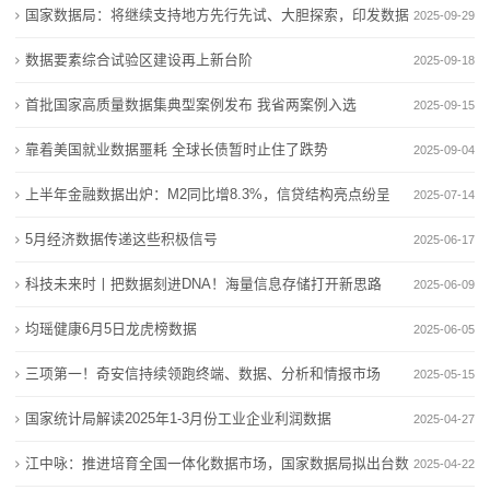
国家数据局：将继续支持地方先行先试、大胆探索，印发数据
2025-09-29
态
要素场景指引
数据要素综合试验区建设再上新台阶
2025-09-18
行
首批国家高质量数据集典型案例发布 我省两案例入选
2025-09-15
业
靠着美国就业数据噩耗 全球长债暂时止住了跌势
2025-09-04
动
上半年金融数据出炉：M2同比增8.3%，信贷结构亮点纷呈
2025-07-14
态
5月经济数据传递这些积极信号
2025-06-17
联
科技未来时丨把数据刻进DNA！海量信息存储打开新思路
2025-06-09
系
均瑶健康6月5日龙虎榜数据
2025-06-05
我
三项第一！奇安信持续领跑终端、数据、分析和情报市场
2025-05-15
们
国家统计局解读2025年1-3月份工业企业利润数据
2025-04-27
关
江中咏：推进培育全国一体化数据市场，国家数据局拟出台数
2025-04-22
于