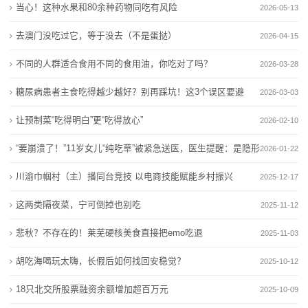
招
单
当心！这种水果和80余种药物同吃有风险
2026-05-13
没吃够
碳水”清单
商
当心！这种水果和80余种药物同吃有风险
被低估的降“四高”食物，国家点名让吃它！很多人根本
去澳门没吃过它，等于没去（不是蛋挞）
2026-04-15
连吃两天确诊胃石症，这种水果不能多吃→
没吃够
合
不同的人群适合食用不同的食用油，你吃对了吗？
2026-03-28
去澳门没吃过它，等于没去（不是蛋挞）
当心！这种水果和80余种药物同吃有风险
作
糖尿病患者主食吃得越少越好？别再踩坑！这3个误区要避
连吃两天确诊胃石症，这种水果不能多吃→
2026-03-03
去澳门没吃过它，等于没去（不是蛋挞）
新
开
让预制菜“吃得明白”更“吃得放心”
2026-02-10
闻
“要崩溃了！”11岁女儿“纯吃草”被紧急送医，医生提醒：是隐形
2026-01-22
动
杀手
川渝巾帼村（主）播同台竞技 以电商技能赋能乡村振兴
2025-12-17
态
这两类隔夜菜，宁可倒掉也别吃
2025-11-12
悲秋？不存在的！莱芜硬核美食直接把emo吃退
公
2025-11-03
胡吃海喝玩太嗨，长假后如何找回安稳觉？
2025-10-12
司
18只北交所股票融资余额增加超百万元
2025-10-09
动