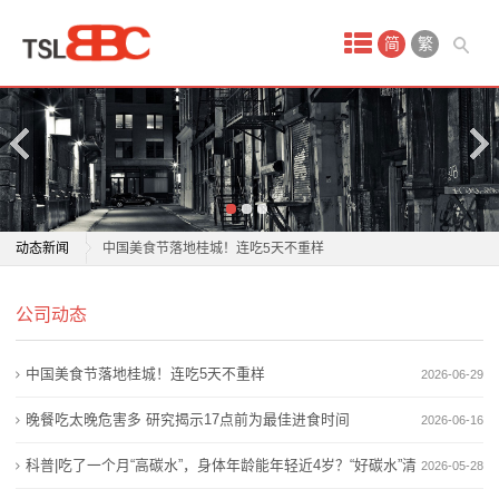
首
简
繁
页
产
品
中
“吃对”不“吃胖”！这份“暑假健康饮食指南”请查收→
动态新闻
中国美食节落地桂城！连吃5天不重样
心
才吃了几口，一家人上吐下泻！紧急提醒
“吃对”不“吃胖”！这份“暑假健康饮食指南”请查收→
期
公司动态
晚餐吃太晚危害多 研究揭示17点前为最佳进食时间
中国美食节落地桂城！连吃5天不重样
孩子总说肚子疼、吃不下饭？可能是“脑-肠互动”出了问
才吃了几口，一家人上吐下泻！紧急提醒
货
中国美食节落地桂城！连吃5天不重样
2026-06-29
题
晚餐吃太晚危害多 研究揭示17点前为最佳进食时间
金
科普|吃了一个月“高碳水”，身体年龄能年轻近4岁？“好
孩子总说肚子疼、吃不下饭？可能是“脑-肠互动”出了问
晚餐吃太晚危害多 研究揭示17点前为最佳进食时间
2026-06-16
碳水”清单
题
融
科普|吃了一个月“高碳水”，身体年龄能年轻近4岁？“好碳水”清
2026-05-28
被低估的降“四高”食物，国家点名让吃它！很多人根本
科普|吃了一个月“高碳水”，身体年龄能年轻近4岁？“好